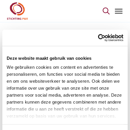
Proeve(n) van politiek 
Skip to Main Content
Naar het nieuwsoverzicht
Proeve(n) van
politiek
Deze website maakt gebruik van cookies
We gebruiken cookies om content en advertenties te
personaliseren, om functies voor social media te bieden
en om ons websiteverkeer te analyseren. Ook delen we
informatie over uw gebruik van onze site met onze
partners voor social media, adverteren en analyse. Deze
partners kunnen deze gegevens combineren met andere
informatie die u aan ze heeft verstrekt of die ze hebben
verzameld op basis van uw gebruik van hun services.
Auteurs :
SIONGERS Jessy
en
KAVADIAS Dimokritos