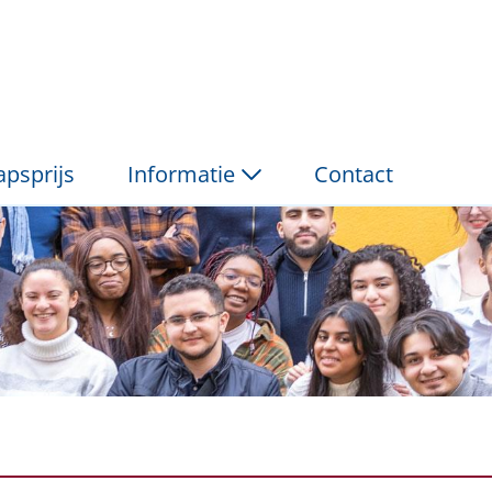
ng P&amp;V
psprijs
Informatie
Contact