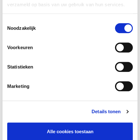
verzameld op basis van uw gebruik van hun services.
uitgever, alle rechten voorbehouden. Elk
daaropvolgend gebruik moet worde...
Toestemmingsselectie
9 mei 2019
Noodzakelijk
Gepost in:
Pers
Voorkeuren
Meer lezen
Statistieken
Marketing
Details tonen
Alle cookies toestaan