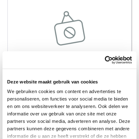
Deze website maakt gebruik van cookies
Persoverzicht van de
We gebruiken cookies om content en advertenties te
projectoproep My Future, Our
personaliseren, om functies voor social media te bieden
Society
en om ons websiteverkeer te analyseren. Ook delen we
informatie over uw gebruik van onze site met onze
partners voor social media, adverteren en analyse. Deze
Persoverzicht van de projectoproep My
partners kunnen deze gegevens combineren met andere
Future, Our Society Deze artikels worden
informatie die u aan ze heeft verstrekt of die ze hebben
weergegeven met de toestemming van de