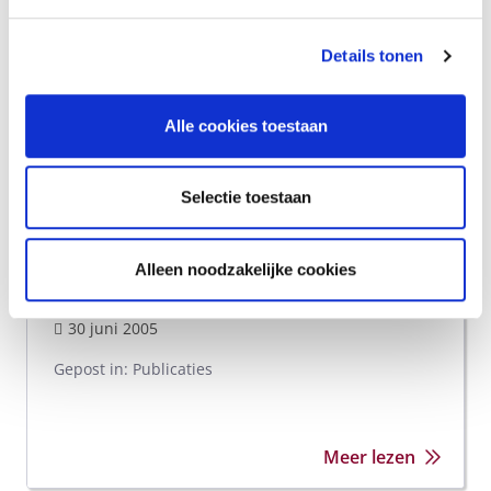
Details tonen
Alle cookies toestaan
Beter samen?
Selectie toestaan
Auteur: PELLERIAUX Koen Publicatie: 2005
Denk- en doepistes voor een toegankelijk
Alleen noodzakelijke cookies
jeugdwerk in Vlaanderen, Brussel en Wallonië
30 juni 2005
Gepost in:
Publicaties
Meer lezen