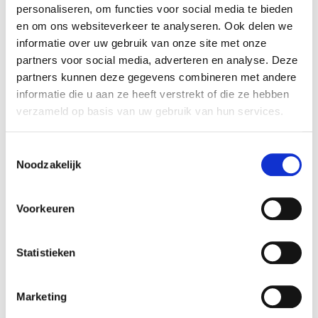
personaliseren, om functies voor social media te bieden
Eén land/twee talen
en om ons websiteverkeer te analyseren. Ook delen we
informatie over uw gebruik van onze site met onze
Auteurs: ELCHARDUS Mark, SERVAIS Olivier en
partners voor social media, adverteren en analyse. Deze
DE KEERE Kobe Publicatie: 2011 België uit het
partners kunnen deze gegevens combineren met andere
leven gegrepen "Burg...
informatie die u aan ze heeft verstrekt of die ze hebben
verzameld op basis van uw gebruik van hun services.
30 juni 2011
Gepost in:
Publicaties
Toestemmingsselectie
Noodzakelijk
Meer lezen
Voorkeuren
Statistieken
Marketing