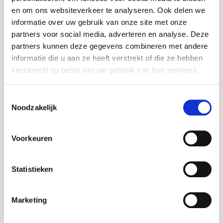
toekomstperspectieven bieden.
en om ons websiteverkeer te analyseren. Ook delen we
informatie over uw gebruik van onze site met onze
partners voor social media, adverteren en analyse. Deze
partners kunnen deze gegevens combineren met andere
Meer lezen
informatie die u aan ze heeft verstrekt of die ze hebben
verzameld op basis van uw gebruik van hun services.
Toestemmingsselectie
Vrienden van De Put (Brugge-
Noodzakelijk
Noord)
Voorkeuren
In het voorjaar van 2016 bouwden enkele
jongeren in Noord-Brugge een geheim
jeugdhuis als creatief antwoord op het tekort
Statistieken
aan ontmoetingsplaatsen voor de jeugd in hun
wijk.
Marketing