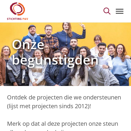
Onze begunstigden - S
Skip to Main Content
Onze
begunstigden
Ontdek de projecten die we ondersteunen
(lijst met projecten sinds 2012)!
Merk op dat al deze projecten onze steun