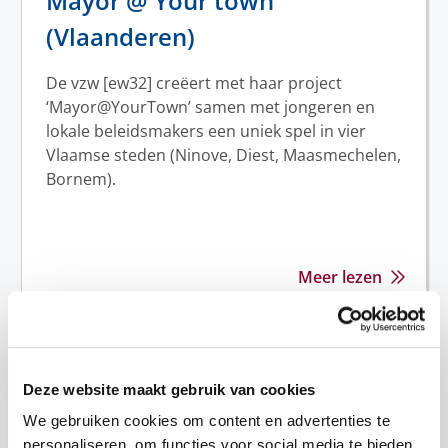
Mayor @ Your town
(Vlaanderen)
De vzw [ew32] creëert met haar project
‘Mayor@YourTown’ samen met jongeren en
lokale beleidsmakers een uniek spel in vier
Vlaamse steden (Ninove, Diest, Maasmechelen,
Bornem).
Meer lezen
Je mène à (Malmédy)
Deze website maakt gebruik van cookies
Met haar project “Je mène à” wil de vzw
We gebruiken cookies om content en advertenties te
Couleur Café jongeren in Malmedy betere
personaliseren, om functies voor social media te bieden