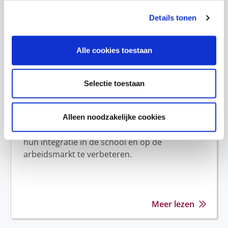
Meer lezen
Details tonen
Alle cookies toestaan
Vormingscentrum Foyer -
Roma Plus (Brussel)
Selectie toestaan
Project om zeer uitgesloten jongeren met een
migratie-achtergrond (veelal Roma-jongeren)
Alleen noodzakelijke cookies
te begeleiden naar onderwijs en werk en zo
hun integratie in de school en op de
arbeidsmarkt te verbeteren.
Meer lezen