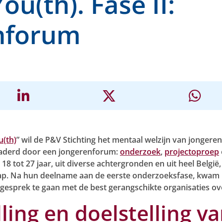
ou(th). Fase II:
nforum
u(th)
” wil de P&V Stichting het mentaal welzijn van jongere
mkaderd door een jongerenforum:
onderzoek
,
projectoproep
 18 tot 27 jaar, uit diverse achtergronden en uit heel Belgi
hap. Na hun deelname aan de eerste onderzoeksfase, kwa
gesprek te gaan met de best gerangschikte organisaties ov
ing en doelstelling va