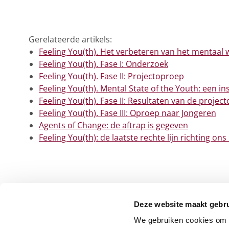
Gerelateerde artikels:
Feeling You(th). Het verbeteren van het mentaal 
Feeling You(th). Fase I: Onderzoek
Feeling You(th). Fase II: Projectoproep
Feeling You(th). Mental State of the Youth: een 
Feeling You(th). Fase II: Resultaten van de projec
Feeling You(th). Fase III: Oproep naar Jongeren
Agents of Change: de aftrap is gegeven
Feeling You(th): de laatste rechte lijn richting on
Deze website maakt gebru
We gebruiken cookies om c