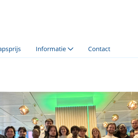
II: Jongerenforum - St
psprijs
Informatie
Contact