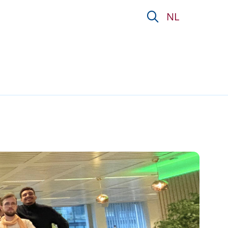
ichting P&amp;V
NL