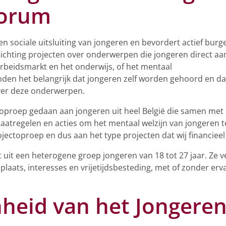
forum
gen sociale uitsluiting van jongeren en bevordert actief bur
Stichting projecten over onderwerpen die jongeren direct aan
arbeidsmarkt en het onderwijs, of het mentaal
inden het belangrijk dat jongeren zelf worden gehoord en d
ver deze onderwerpen.
oproep gedaan aan jongeren uit heel België die samen met
atregelen en acties om het mentaal welzijn van jongeren te
ojectoproep en dus aan het type projecten dat wij financie
it een heterogene groep jongeren van 18 tot 27 jaar. Ze ver
laats, interesses en vrijetijdsbesteding, met of zonder er
heid van het Jongere