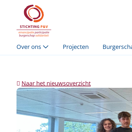
Feeling You(th). Fase 
Skip to Main Content
Over ons
Projecten
Burgerscha
Naar het nieuwsoverzicht