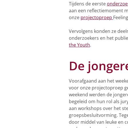
Tijdens de eerste
onderzoe
aan een reflectiemoment me
onze
projectoproep
Feeling
Vervolgens konden ze deel
onderzoekers en het publiek
the Youth
.
De jongere
Voorafgaand aan het weeke
voor onze projectoproep gel
weekend werden de jonger
begeleid om hun rol als jur
aan workshops over het ste
groepsbesluitvorming. Tegel
door middel van leuke en col