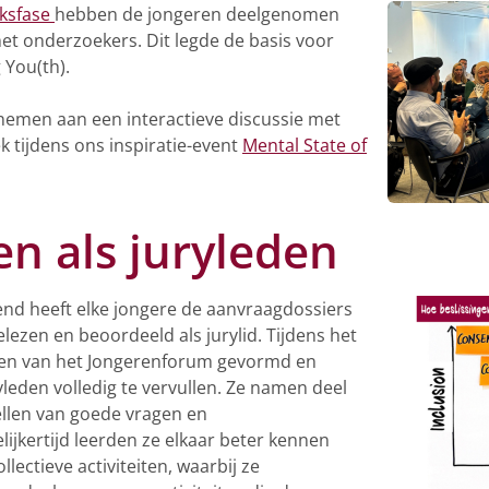
ksfase
hebben de jongeren deelgenomen
t onderzoekers. Dit legde de basis voor
 You(th).
nemen aan een interactieve discussie met
 tijdens ons inspiratie-event
Mental State of
n als juryleden
nd heeft elke jongere de aanvraagdossiers
ezen en beoordeeld als jurylid. Tijdens het
en van het Jongerenforum gevormd en
yleden volledig te vervullen. Ze namen deel
llen van goede vragen en
ijkertijd leerden ze elkaar beter kennen
lectieve activiteiten, waarbij ze